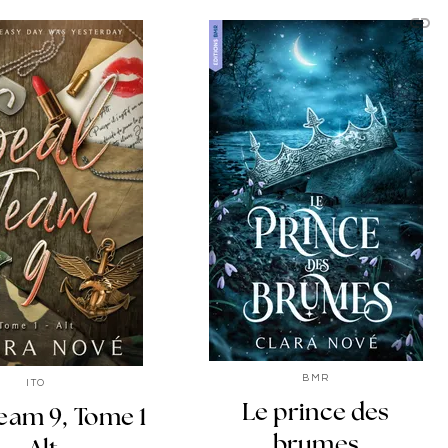
link
C
BMR
ITO
Le prince des
eam 9, Tome 1
brumes