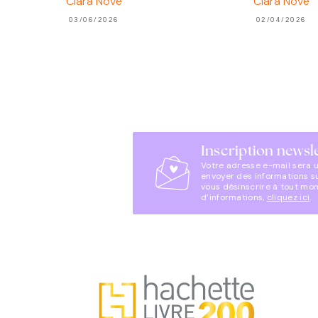
Clara Nové
Clara Nové
03/06/2026
02/04/2026
Inscription newsl
Votre adresse e-mail sera 
envoyer des informations s
vous désinscrire à tout mo
d’informations,
cliquez ici
.