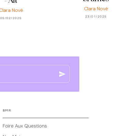
- Alt
Clara Nové
Clara Nové
23/01/2025
05/02/2025
send
BMR
Foire Aux Questions