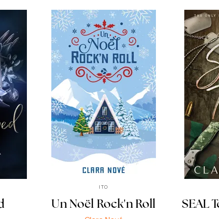
ITO
d
Un Noël Rock'n Roll
SEAL T