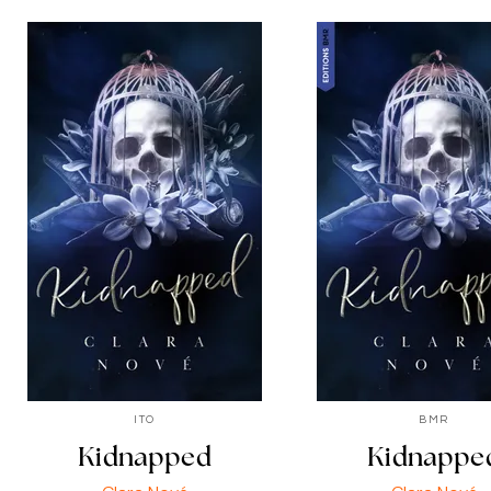
ITO
BMR
Kidnapped
Kidnappe