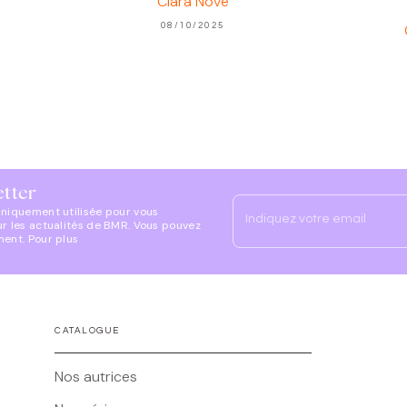
Clara Nové
08/10/2025
etter
uniquement utilisée pour vous
Indiquez votre email
ur les actualités de BMR. Vous pouvez
ment. Pour plus
CATALOGUE
Nos autrices