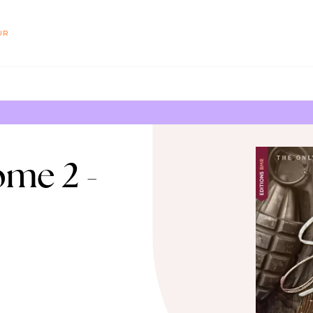
PIED DE PAGE
UR
ome 2 -