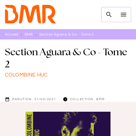
MENU
RECHERCHE
CONTENU
search
menu
PIED DE PAGE
Accueil
BMR
Section Aguara & Co - Tome 2
•
•
Section Aguara & Co - Tome
2
COLOMBINE HUC
date_range
info
PARUTION :
01/04/2021
COLLECTION :
BMR