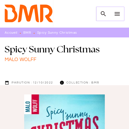
MENU
RECHERCHE
CONTENU
search
menu
PIED DE PAGE
Accueil
BMR
Spicy Sunny Christmas
•
•
Spicy Sunny Christmas
MALO WOLFF
date_range
info
PARUTION :
12/10/2022
COLLECTION :
BMR