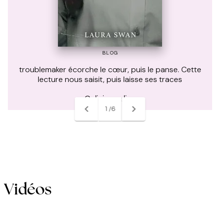
BLOG
BLOG
troublemaker écorche le cœur, puis le panse. Cette
troublemaker écorche le cœur, puis le panse. Cette
lecture nous saisit, puis laisse ses traces
lecture nous saisit, puis laisse ses traces
Celiaisreading
Celiaisreading
navigate_before
navigate_next
1/6
Vidéos