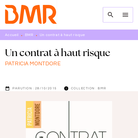
MENU
RECHERCHE
CONTENU
search
menu
PIED DE PAGE
Accueil
BMR
Un contrat à haut risque
•
•
Un contrat à haut risque
PATRICIA MONTDORE
date_range
info
PARUTION :
28/10/2015
COLLECTION :
BMR