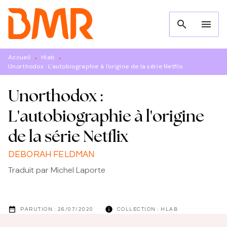
MENU
RECHERCHE
CONTENU
search
menu
PIED DE PAGE
Accueil
Hlab
•
•
Unorthodox : L'autobiographie à l'origine de la série Netflix
Unorthodox :
L'autobiographie à l'origine
de la série Netflix
DEBORAH FELDMAN
Traduit par
Michel Laporte
date_range
info
PARUTION :
26/07/2020
COLLECTION :
HLAB