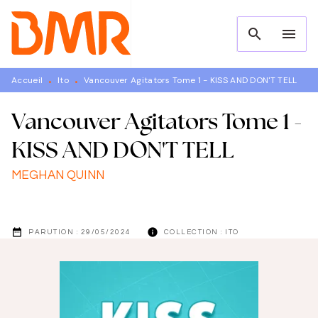
MENU
RECHERCHE
CONTENU
search
menu
PIED DE PAGE
Accueil
Ito
Vancouver Agitators Tome 1 - KISS AND DON'T TELL
•
•
Vancouver Agitators Tome 1 -
KISS AND DON'T TELL
MEGHAN QUINN
date_range
info
PARUTION :
29/05/2024
COLLECTION :
ITO