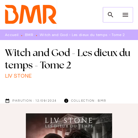
MENU
RECHERCHE
CONTENU
search
menu
PIED DE PAGE
Accueil
BMR
Witch and God - Les dieux du temps - Tome 2
•
•
Witch and God - Les dieux du
temps - Tome 2
LIV STONE
date_range
info
PARUTION :
12/09/2024
COLLECTION :
BMR