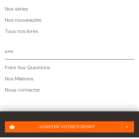
Nos séries
Nos nouveautés
Tous nos livres
BMR
Foire Aux Questions
Nos Maisons
Nous contacter
Mentions légales
shopping_basket
arrow_drop_down
ACHETER VOTRE FORMAT
Conditions Générales d'Utilisation