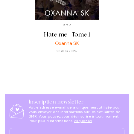
BMR
Hate me - Tome 1
Oxanna SK
26/06/2025
Inscription newsletter
Votre adresse e-mail sera uniquement utilisée pour
vous envoyer des informations sur les actualités de
BMR. Vous pouvez vous désinscrire à tout moment.
Pour plus d’informations,
cliquez ici
.