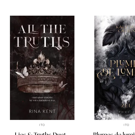
ITO
ITO