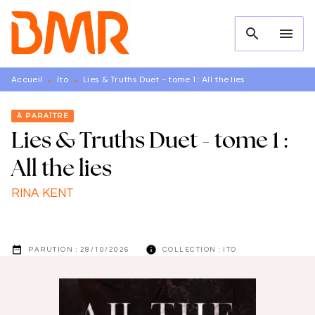
MENU
RECHERCHE
CONTENU
search
menu
PIED DE PAGE
Accueil
Ito
Lies & Truths Duet - tome 1 : All the lies
•
•
À PARAÎTRE
Lies & Truths Duet - tome 1 :
All the lies
RINA KENT
date_range
info
PARUTION :
28/10/2026
COLLECTION :
ITO