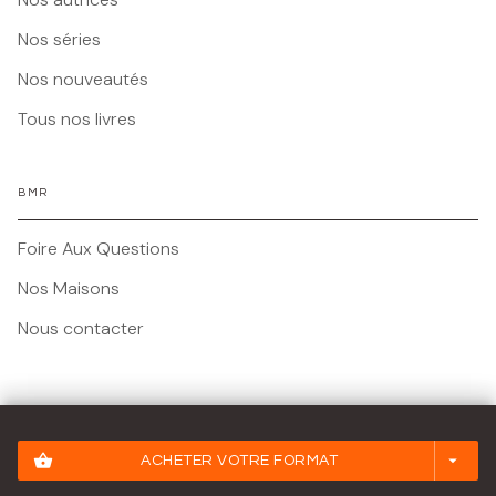
Nos séries
Nos nouveautés
Tous nos livres
BMR
Foire Aux Questions
Nos Maisons
Nous contacter
Mentions légales
shopping_basket
arrow_drop_down
ACHETER VOTRE FORMAT
Conditions Générales d'Utilisation