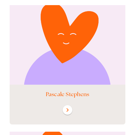
Pascale Stephens
chevron_right