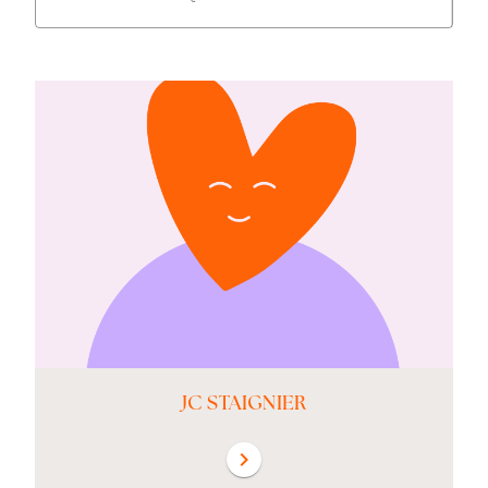
JC STAIGNIER
chevron_right