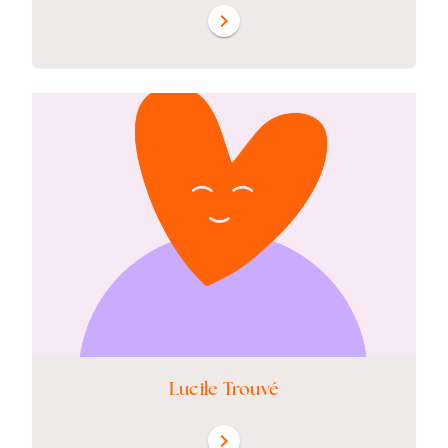
chevron_right
Lucile Trouvé
chevron_right