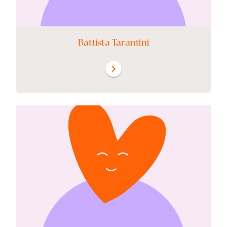
Battista Tarantini
chevron_right