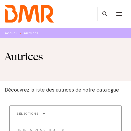
MENU
RECHERCHE
CONTENU
search
menu
PIED DE PAGE
Accueil
Autrices
•
Autrices
Découvrez la liste des autrices de notre catalogue
arrow_drop_down
SÉLECTIONS
arrow_drop_down
ORDRE ALPHABÉTIQUE