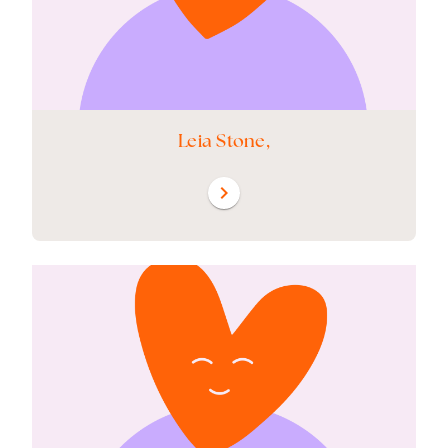
Leia Stone,
chevron_right