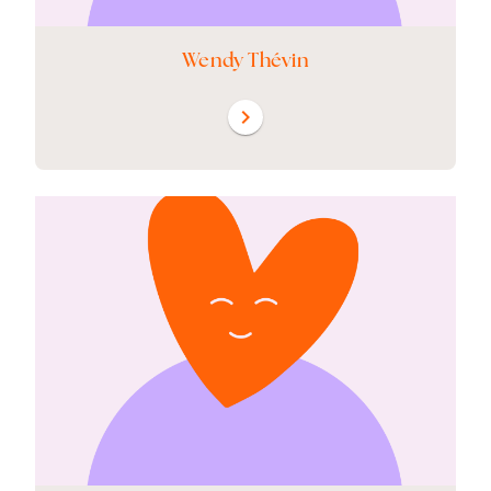
Wendy Thévin
chevron_right