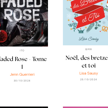
BMR
ITO
Noël, des bretze
Faded Rose - Tome
et toi
1
Lisa Sausy
Jenn Guerrieri
25/10/2024
30/10/2024