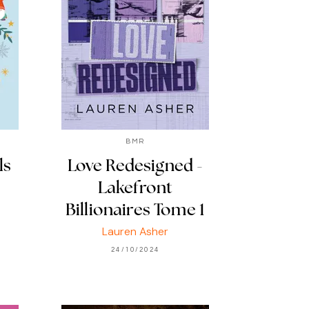
BMR
ls
Love Redesigned -
Lakefront
Billionaires Tome 1
Lauren Asher
24/10/2024