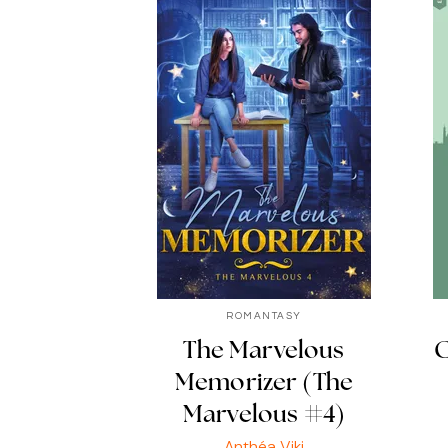
ROMANTASY
The Marvelous
C
Memorizer (The
Marvelous #4)
Anthéa Viki