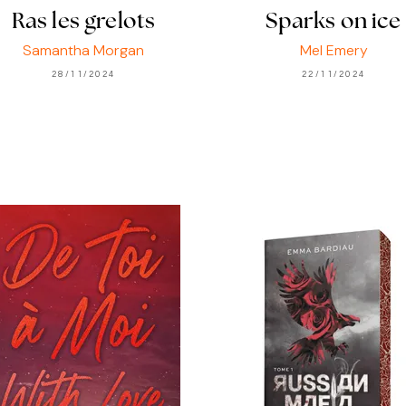
Ras les grelots
Sparks on ice
Samantha Morgan
Mel Emery
28/11/2024
22/11/2024