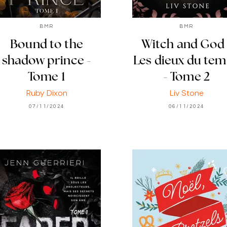
BMR
BMR
Bound to the
Witch and God 
shadow prince -
Les dieux du te
Tome 1
- Tome 2
Ruby Dixon
Liv Stone
07/11/2024
06/11/2024