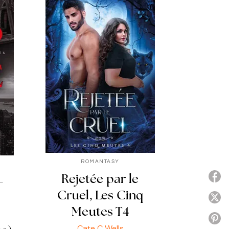
ROMANTASY
P
Rejetée par le
-
Cruel, Les Cinq
P
Meutes T4
P
Cate C Wells