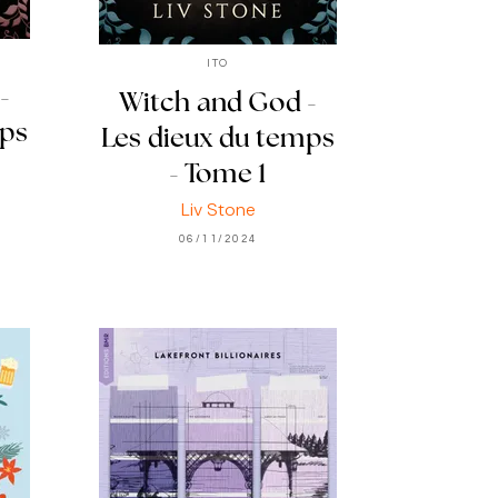
ITO
-
Witch and God -
mps
Les dieux du temps
- Tome 1
Liv Stone
06/11/2024