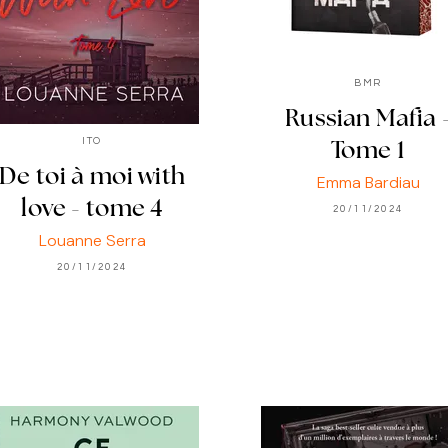
BMR
Russian Mafia 
ITO
Tome 1
De toi à moi with
Emma Bardiau
love - tome 4
20/11/2024
Louanne Serra
20/11/2024