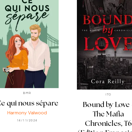
BMR
ITO
e qui nous sépare
Bound by Love 
Harmony Valwood
The Mafia
14/11/2024
Chronicles, T6