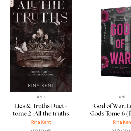
BMR
BMR
Lies & Truths Duet -
God of War, L
tome 2 : All the truths
Gods Tome 6 (É
Rina Kent
Rina Ken
06/08/2026
08/07/20