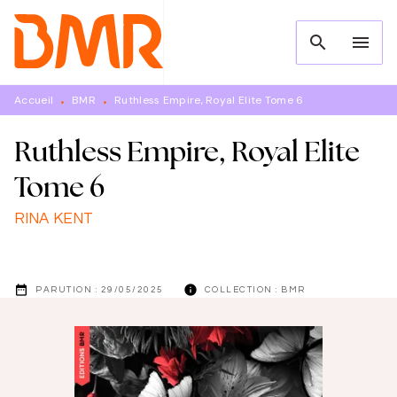
MENU
RECHERCHE
CONTENU
search
menu
PIED DE PAGE
Accueil
BMR
Ruthless Empire, Royal Elite Tome 6
•
•
Ruthless Empire, Royal Elite
Tome 6
RINA KENT
date_range
info
PARUTION :
29/05/2025
COLLECTION :
BMR