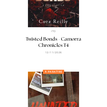
ITO
Twisted Bonds - Camorra
Chronicles T4
12/11/2026
À PARAÎTRE