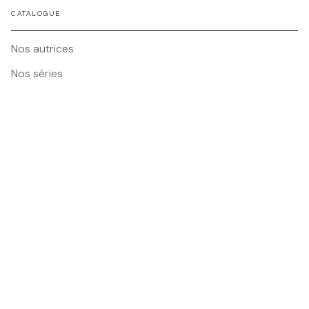
CATALOGUE
Nos autrices
Nos séries
Nos nouveautés
Tous nos livres
BMR
Foire Aux Questions
Nos Maisons
Nous contacter