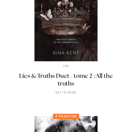
ITO
Lies & Truths Duet - tome 2 : All the
truths
02/12/2026
À PARAÎTRE