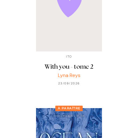
ITO
With you - tome 2
Lyna Reys
23/09/2026
À PARAÎTRE