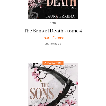
BMR
The Sons of Death - tome 4
Laura Ezrena
28/10/2026
À PARAÎTRE