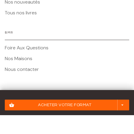
Nos nouveautés
Tous nos livres
BMR
Foire Aux Questions
Nos Maisons
Nous contacter
Mentions légales
shopping_basket
arrow_drop_down
ACHETER VOTRE FORMAT
Conditions Générales d'Utilisation
Charte des Données Personnelles
Paramétrez vos préférences cookies
Charte de référencement