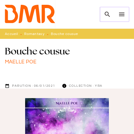
MENU
RECHERCHE
CONTENU
search
menu
PIED DE PAGE
Accueil
Romantasy
Bouche cousue
•
•
Bouche cousue
MAELLE POE
date_range
info
PARUTION :
06/01/2021
COLLECTION :
YRA