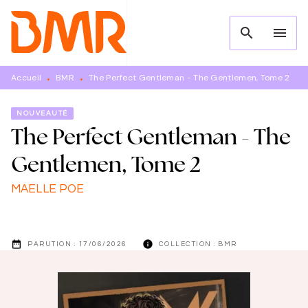
MENU
RECHERCHE
CONTENU
search
menu
PIED DE PAGE
Accueil
BMR
The Perfect Gentleman - The Gentlemen, Tome 2
•
•
NOUVEAUTÉ
The Perfect Gentleman - The
Gentlemen, Tome 2
MAELLE POE
date_range
info
PARUTION :
17/06/2026
COLLECTION :
BMR