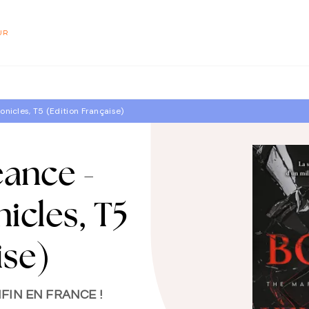
PIED DE PAGE
UR
nicles, T5 (Edition Française)
ance -
icles, T5
ise)
FIN EN FRANCE !