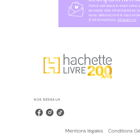
Votre adresse e-mail sera 
envoyer des informations s
vous désinscrire à tout mo
d’informations,
cliquez ici
.
NOS RÉSEAUX
Mentions légales
Conditions Gén