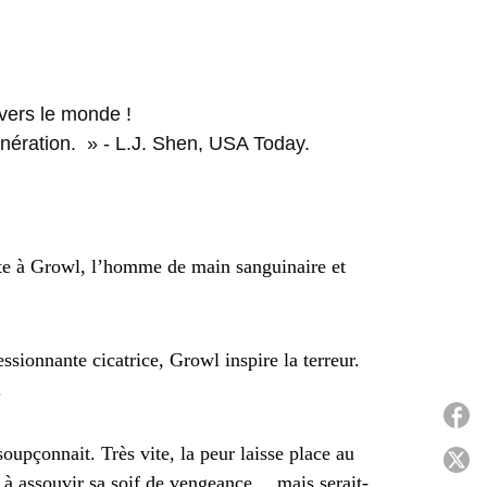
avers le monde !
nération. » - L.J. Shen, USA Today.
erte à Growl, l’homme de main sanguinaire et
sionnante cicatrice, Growl inspire la terreur.
.
P
oupçonnait. Très vite, la peur laisse place au
P
er à assouvir sa soif de vengeance… mais serait-