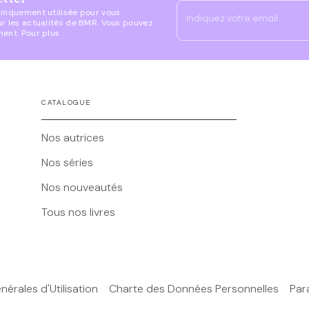
uniquement utilisée pour vous
Indiquez votre email
ur les actualités de BMR. Vous pouvez
ment. Pour plus
CATALOGUE
Nos autrices
Nos séries
Nos nouveautés
Tous nos livres
érales d'Utilisation
Charte des Données Personnelles
Par