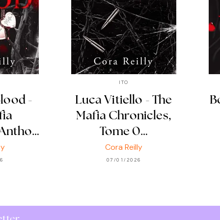
ITO
lood -
Luca Vitiello - The
B
fia
Mafia Chronicles,
 Antho…
Tome 0…
ly
Cora Reilly
26
07/01/2026
etter