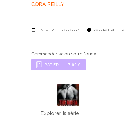
CORA REILLY
date_range
info
PARUTION :
18/09/2024
COLLECTION :
ITO
Commander selon votre format
PAPIER
7,90 €
Explorer la série