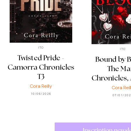
ITO
ITO
Twisted Pride -
Bound by B
Camorra Chronicles
The Ma
T3
Chronicles,
Cora Reilly
Cora Reil
10/06/2026
07/01/20
Inscription newsl