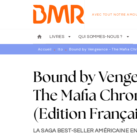
MENU
RECHERCHE
CONTENU
AVEC TOUT NOTRE AMO
home
arrow_drop_down
arrow_drop_down
LIVRES
QUI SOMMES-NOUS ?
Accueil
Ito
Bound by Vengeance - The Mafia Chro
•
•
Bound by Venge
The Mafia Chron
(Edition França
LA SAGA BEST-SELLER AMÉRICAINE EN