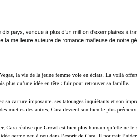
 dix pays, vendue à plus d'un million d'exemplaires à tr
e la meilleure auteure de romance mafieuse de notre gé
 Vegas, la vie de la jeune femme vole en éclats. La voilà off
 plus qu’une idée en tête : fuir pour retrouver sa famille.
 sa carrure imposante, ses tatouages inquiétants et son impres
des miettes des autres, Cara devient son bien le plus précieux
r, Cara réalise que Growl est bien plus humain qu’elle ne le s
e idée germe peu à peu dans l’esprit de Cara. Il pourrait l’aid