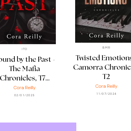
BMR
ITO
Twisted Emotions
ound by the Past -
Camorra Chronic
The Mafia
T2
Chronicles, T7…
Cora Reilly
Cora Reilly
11/07/2024
02/01/2025