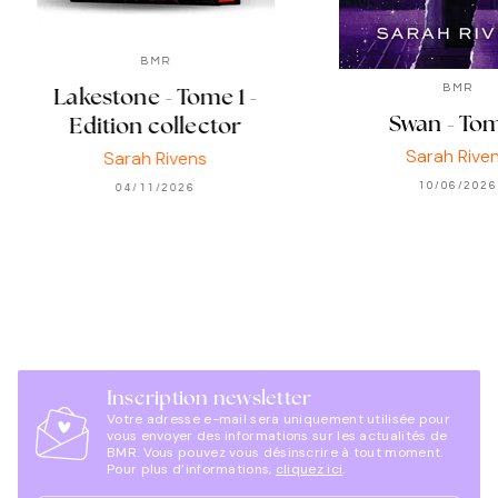
BMR
BMR
Lakestone - Tome 1 -
Swan - Tom
Edition collector
Sarah Rive
Sarah Rivens
10/06/2026
04/11/2026
Inscription newsletter
Votre adresse e-mail sera uniquement utilisée pour
vous envoyer des informations sur les actualités de
BMR. Vous pouvez vous désinscrire à tout moment.
Pour plus d’informations,
cliquez ici
.