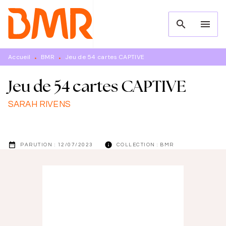
MENU
RECHERCHE
CONTENU
search
menu
PIED DE PAGE
Accueil
BMR
Jeu de 54 cartes CAPTIVE
•
•
Jeu de 54 cartes CAPTIVE
SARAH RIVENS
date_range
info
PARUTION :
12/07/2023
COLLECTION :
BMR