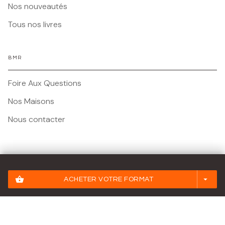
Nos nouveautés
Tous nos livres
BMR
Foire Aux Questions
Nos Maisons
Nous contacter
Mentions légales
shopping_basket
arrow_drop_down
ACHETER VOTRE FORMAT
Conditions Générales d'Utilisation
Charte des Données Personnelles
Paramétrez vos préférences cookies