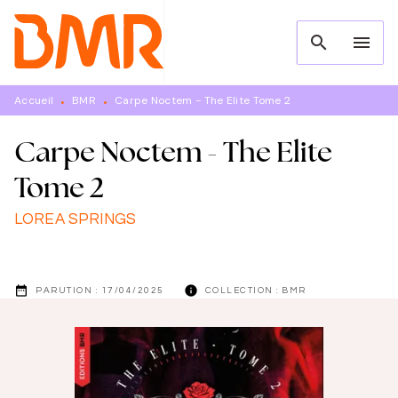
MENU
RECHERCHE
CONTENU
search
menu
PIED DE PAGE
Accueil
BMR
Carpe Noctem - The Elite Tome 2
•
•
Carpe Noctem - The Elite
Tome 2
LOREA SPRINGS
date_range
info
PARUTION :
17/04/2025
COLLECTION :
BMR