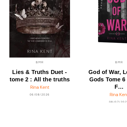
BMR
BMR
Lies & Truths Duet -
God of War, L
tome 2 : All the truths
Gods Tome 6 
F…
Rina Kent
Rina Ken
06/08/2026
08/07/20