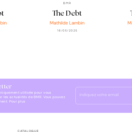
BMR
bt
The Debt
bin
Mathilde Lambin
M
16/05/2025
etter
uniquement utilisée pour vous
Indiquez votre email
ur les actualités de BMR. Vous pouvez
ment. Pour plus
CATALOGUE