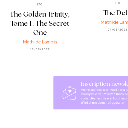
ITO
ITO
The De
The Golden Trinity,
Mathilde Lam
Tome 1 : The Secret
04/03/2026
One
Mathilde Lambin
12/08/2026
Inscription newsl
Votre adresse e-mail sera 
envoyer des informations s
vous désinscrire à tout mo
d’informations,
cliquez ici
.