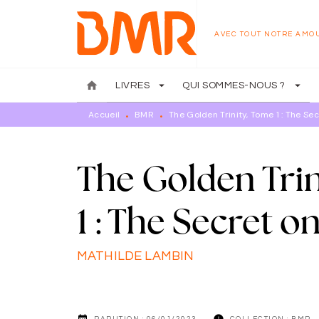
MENU
RECHERCHE
CONTENU
AVEC TOUT NOTRE AMO
home
arrow_drop_down
arrow_drop_down
LIVRES
QUI SOMMES-NOUS ?
Accueil
BMR
The Golden Trinity, Tome 1 : The Se
•
•
The Golden Trin
1 : The Secret o
MATHILDE LAMBIN
date_range
info
PARUTION :
06/01/2023
COLLECTION :
BMR