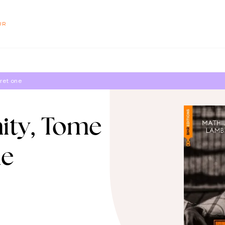
PIED DE PAGE
UR
cret one
ity, Tome
ne