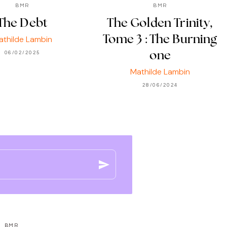
BMR
BMR
The Debt
The Golden Trinity,
athilde Lambin
Tome 3 : The Burning
06/02/2025
one
Mathilde Lambin
28/06/2024
send
BMR