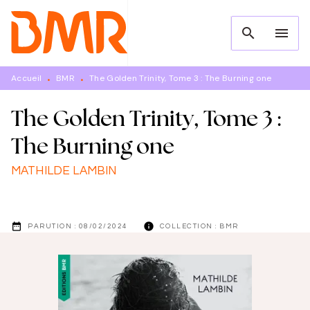
MENU
RECHERCHE
CONTENU
search
menu
PIED DE PAGE
Accueil
BMR
The Golden Trinity, Tome 3 : The Burning one
•
•
The Golden Trinity, Tome 3 :
The Burning one
MATHILDE LAMBIN
date_range
info
PARUTION :
08/02/2024
COLLECTION :
BMR