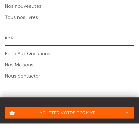
Nos nouveautés
Tous nos livres
BMR
Foire Aux Questions
Nos Maisons
Nous contacter
Mentions légales
shopping_basket
arrow_drop_down
ACHETER VOTRE FORMAT
Conditions Générales d'Utilisation
Charte des Données Personnelles
Paramétrez vos préférences cookies