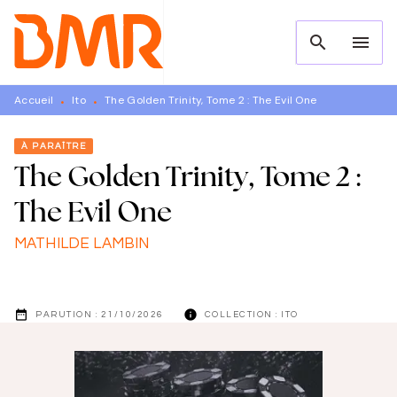
MENU
RECHERCHE
CONTENU
search
menu
PIED DE PAGE
Accueil
Ito
The Golden Trinity, Tome 2 : The Evil One
•
•
À PARAÎTRE
The Golden Trinity, Tome 2 :
The Evil One
MATHILDE LAMBIN
date_range
info
PARUTION :
21/10/2026
COLLECTION :
ITO