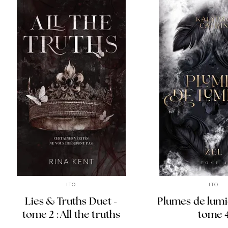
ITO
ITO
Lies & Truths Duet -
Plumes de lumiè
tome 2 : All the truths
tome 