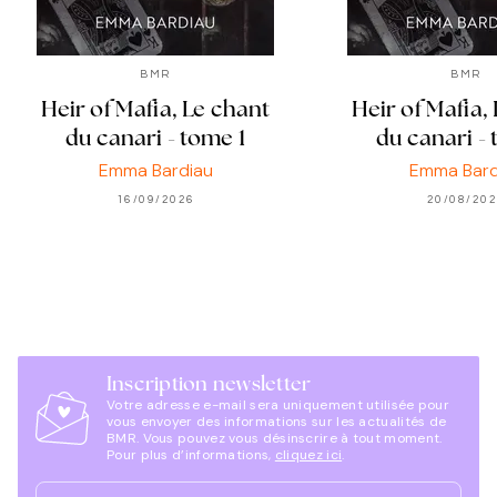
BMR
BMR
Heir of Mafia, Le chant
Heir of Mafia,
du canari - tome 1
du canari - 
Emma Bardiau
Emma Bard
16/09/2026
20/08/20
Inscription newsletter
Votre adresse e-mail sera uniquement utilisée pour
vous envoyer des informations sur les actualités de
BMR. Vous pouvez vous désinscrire à tout moment.
Pour plus d’informations,
cliquez ici
.