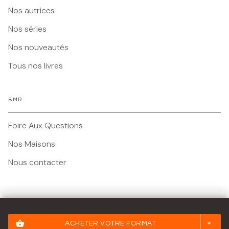
Nos autrices
Nos séries
Nos nouveautés
Tous nos livres
BMR
Foire Aux Questions
Nos Maisons
Nous contacter
Mentions légales
shopping_basket
arrow_drop_down
ACHETER VOTRE FORMAT