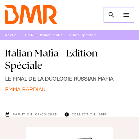
MENU
RECHERCHE
CONTENU
search
menu
PIED DE PAGE
Accueil
BMR
Italian Mafia - Edition Spéciale
•
•
Italian Mafia - Edition
Spéciale
LE FINAL DE LA DUOLOGIE RUSSIAN MAFIA
EMMA BARDIAU
date_range
info
PARUTION :
05/03/2025
COLLECTION :
BMR