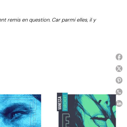
 remis en question. Car parmi elles, il y
P
P
P
P
C