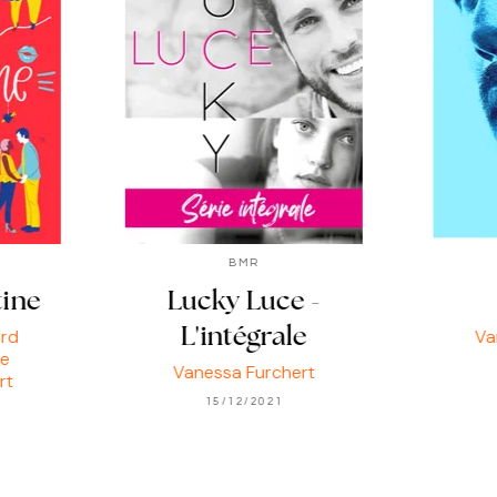
BMR
tine
Lucky Luce -
ard
Va
L'intégrale
ne
Vanessa Furchert
rt
15/12/2021