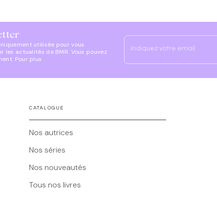
etter
uniquement utilisée pour vous
Indiquez votre email
ur les actualités de BMR. Vous pouvez
ment. Pour plus
CATALOGUE
Nos autrices
Nos séries
Nos nouveautés
Tous nos livres