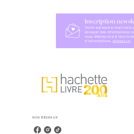
Inscription newsl
Votre adresse e-mail sera 
envoyer des informations s
vous désinscrire à tout mo
d’informations,
cliquez ici
.
NOS RÉSEAUX