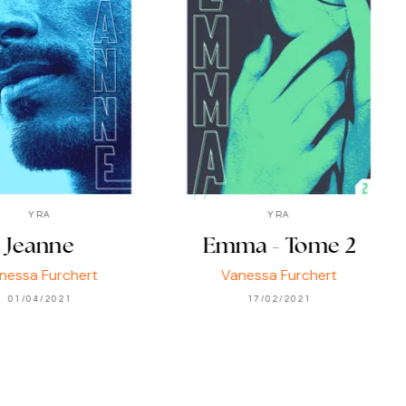
YRA
YRA
Jeanne
Emma - Tome 2
nessa Furchert
Vanessa Furchert
01/04/2021
17/02/2021