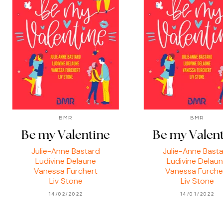
BMR
BMR
Be my Valentine
Be my Valen
Julie-Anne Bastard
Julie-Anne Bast
Ludivine Delaune
Ludivine Delau
Vanessa Furchert
Vanessa Furche
Liv Stone
Liv Stone
14/02/2022
14/01/2022