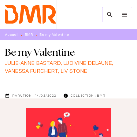
MENU
RECHERCHE
CONTENU
search
menu
PIED DE PAGE
Accueil
BMR
Be my Valentine
•
•
Be my Valentine
JULIE-ANNE BASTARD
,
LUDIVINE DELAUNE
,
VANESSA FURCHERT
,
LIV STONE
date_range
info
PARUTION :
14/02/2022
COLLECTION :
BMR