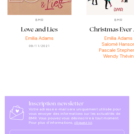
BMR
BMR
Love and Lies
Christmas Ever 
Emilia Adams
Emilia Adams
Salomé Hanso
09/11/2021
Pascale Stephe
Wendy Thévin
02/11/2021
Inscription newsletter
Votre adresse e-mail sera uniquement utilisée pour
vous envoyer des informations sur les actualités de
BMR. Vous pouvez vous désinscrire à tout moment.
Pour plus d’informations,
cliquez ici
.