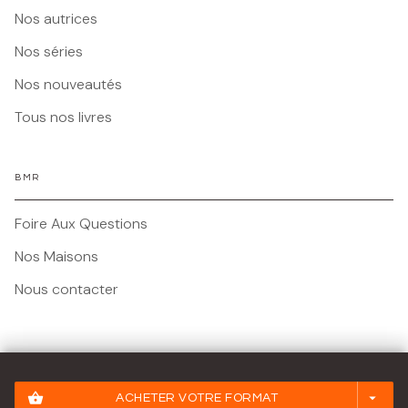
Nos autrices
Nos séries
Nos nouveautés
Tous nos livres
BMR
Foire Aux Questions
Nos Maisons
Nous contacter
Mentions légales
shopping_basket
arrow_drop_down
ACHETER VOTRE FORMAT