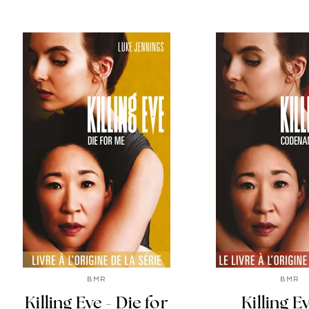
BMR
BMR
Killing Eve - Die for
Killing Ev