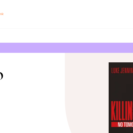
PIED DE PAGE
UR
o