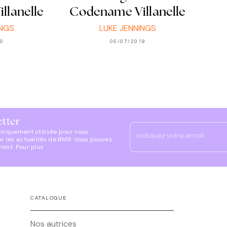
llanelle
Codename Villanelle
INGS
LUKE JENNINGS
20
05/07/2019
etter
uniquement utilisée pour vous
Indiquez votre email
ur les actualités de BMR. Vous pouvez
ment. Pour plus
CATALOGUE
Nos autrices