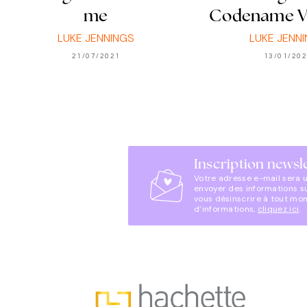
me
Codename Vi
LUKE JENNINGS
LUKE JENN
21/07/2021
13/01/20
Inscription newsl
Votre adresse e-mail sera 
envoyer des informations s
vous désinscrire à tout mo
d’informations,
cliquez ici
.