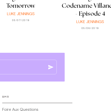
Tomorrow
Codename Villane
LUKE JENNINGS
- Episode 4
05/07/2019
LUKE JENNINGS
05/06/2019
send
BMR
Foire Aux Questions