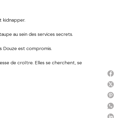
it kidnapper.
taupe au sein des services secrets.
 des Douze est compromis.
cesse de croître. Elles se cherchent, se
P
P
P
P