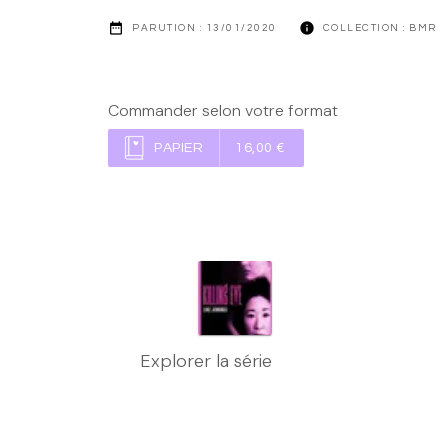
date_range
info
PARUTION :
13/01/2020
COLLECTION :
BMR
Commander selon votre format
PAPIER
16,00 €
Explorer la série