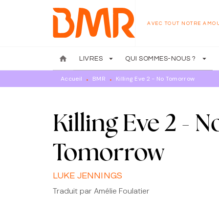
MENU
RECHERCHE
CONTENU
AVEC TOUT NOTRE AMO
home
arrow_drop_down
arrow_drop_down
LIVRES
QUI SOMMES-NOUS ?
Accueil
BMR
Killing Eve 2 - No Tomorrow
•
•
Killing Eve 2 - N
Tomorrow
LUKE JENNINGS
Traduit par
Amélie Foulatier