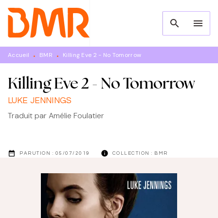
MENU
RECHERCHE
CONTENU
search
menu
PIED DE PAGE
Accueil
BMR
Killing Eve 2 - No Tomorrow
•
•
Killing Eve 2 - No Tomorrow
LUKE JENNINGS
Traduit par
Amélie Foulatier
date_range
info
PARUTION :
05/07/2019
COLLECTION :
BMR