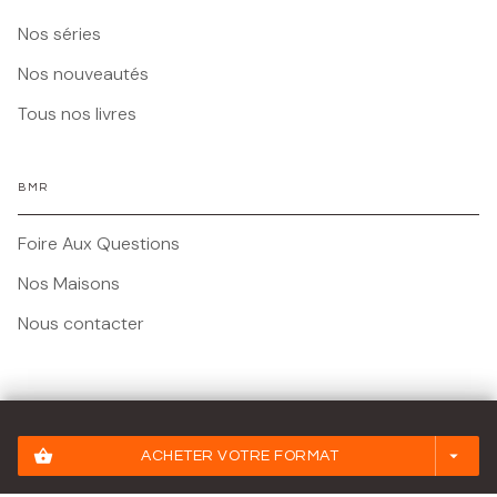
Nos séries
Nos nouveautés
Tous nos livres
BMR
Foire Aux Questions
Nos Maisons
Nous contacter
Mentions légales
shopping_basket
arrow_drop_down
ACHETER VOTRE FORMAT
Conditions Générales d'Utilisation