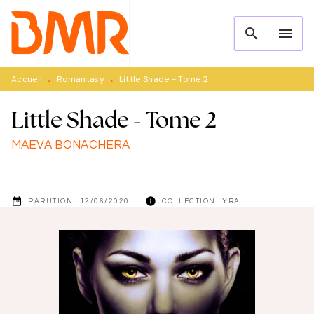
MENU
RECHERCHE
CONTENU
search
menu
PIED DE PAGE
Accueil
Romantasy
Little Shade - Tome 2
•
•
Little Shade - Tome 2
MAEVA BONACHERA
date_range
info
PARUTION :
12/06/2020
COLLECTION :
YRA