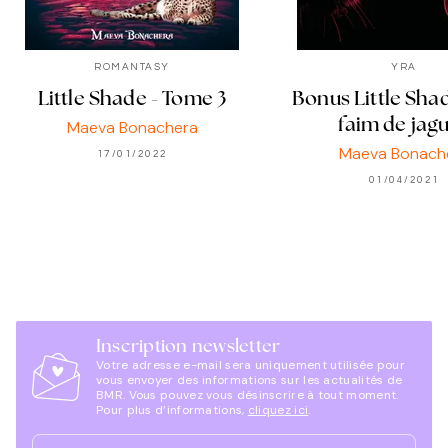
ROMANTASY
YRA
Little Shade - Tome 3
Bonus Little Sha
faim de jag
Maeva Bonachera
Maeva Bonach
17/01/2022
01/04/2021
Inscription newsletter
Votre adresse e-mail sera uniquement utilisée pour
vous envoyer des informations sur les actualités de
BMR. Vous pouvez vous désinscrire à tout moment.
Pour plus d’informations,
cliquez ici
.