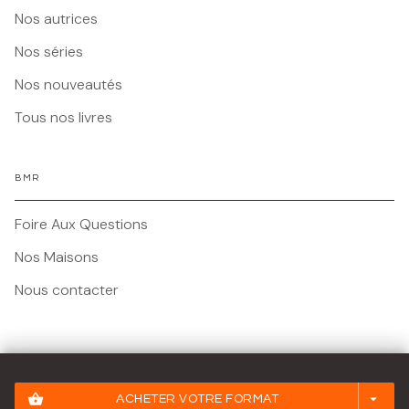
Nos autrices
Nos séries
Nos nouveautés
Tous nos livres
BMR
Foire Aux Questions
Nos Maisons
Nous contacter
Mentions légales
shopping_basket
arrow_drop_down
ACHETER VOTRE FORMAT