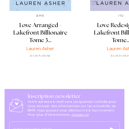
BMR
ITO
Love Arranged -
Love Redesi
Lakefront Billionaire
Lakefront Bil
Tome 3…
Tome
Lauren Asher
Lauren As
01/07/2026
01/07/20
Inscription newsletter
Votre adresse e-mail sera uniquement utilisée pour
vous envoyer des informations sur les actualités de
BMR. Vous pouvez vous désinscrire à tout moment.
Pour plus d’informations,
cliquez ici
.