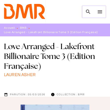
MENU
RECHERCHE
CONTENU
search
menu
PIED DE PAGE
Accueil
BMR
•
•
Love Arranged - Lakefront Billionaire Tome 3 (Edition Française)
Love Arranged - Lakefront
Billionaire Tome 3 (Edition
Française)
LAUREN ASHER
date_range
info
PARUTION :
05/03/2026
COLLECTION :
BMR