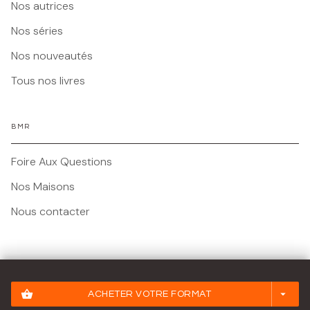
Nos autrices
Nos séries
Nos nouveautés
Tous nos livres
BMR
Foire Aux Questions
Nos Maisons
Nous contacter
Mentions légales
shopping_basket
arrow_drop_down
ACHETER VOTRE FORMAT
Conditions Générales d'Utilisation