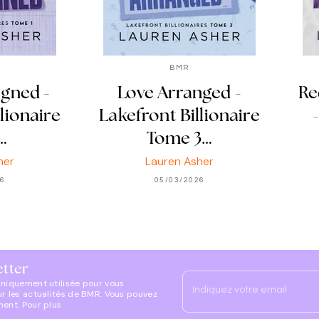
BMR
igned -
Love Arranged -
Re
lionaire
Lakefront Billionaire
…
Tome 3…
her
Lauren Asher
26
05/03/2026
etter
uniquement utilisée pour vous
Indiquez votre email
ur les actualités de BMR. Vous pouvez
ment. Pour plus