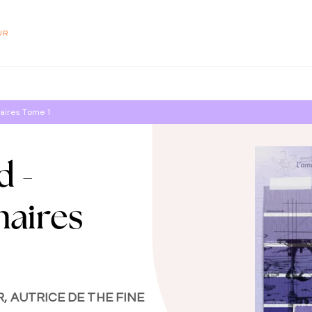
PIED DE PAGE
UR
aires Tome 1
d -
naires
, AUTRICE DE THE FINE