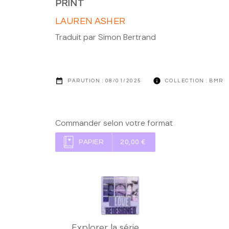
PRINT
LAUREN ASHER
Traduit par
Simon Bertrand
date_range
info
PARUTION :
08/01/2025
COLLECTION :
BMR
Commander selon votre format
PAPIER
20,00 €
Explorer la série