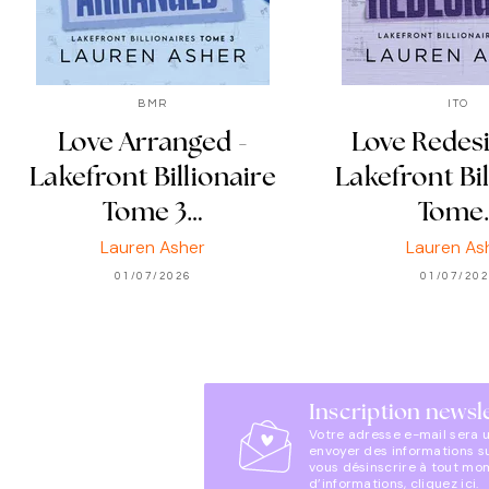
BMR
ITO
Love Arranged -
Love Redes
Lakefront Billionaire
Lakefront Bil
Tome 3…
Tome
Lauren Asher
Lauren As
01/07/2026
01/07/20
Inscription newsl
Votre adresse e-mail sera 
envoyer des informations s
vous désinscrire à tout mo
d’informations,
cliquez ici
.