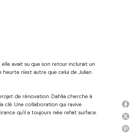
elle avait su que son retour inclurait un
e heurte n'est autre que celui de Julian
projet de rénovation. Dahlia cherche à
a clé. Une collaboration qui ravive
P
ance qu'il a toujours niée refait surface.
P
P