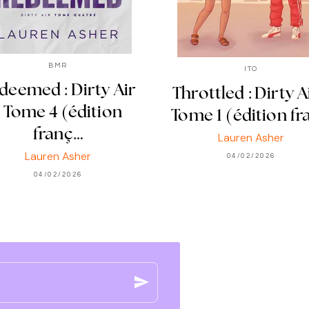
BMR
ITO
deemed : Dirty Air
Throttled : Dirty A
- Tome 4 (édition
Tome 1 (édition fr
franç…
Lauren Asher
Lauren Asher
04/02/2026
04/02/2026
send