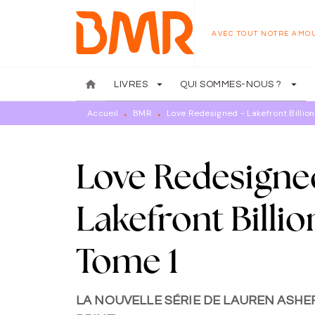
MENU
RECHERCHE
CONTENU
AVEC TOUT NOTRE AMO
home
arrow_drop_down
arrow_drop_down
LIVRES
QUI SOMMES-NOUS ?
Accueil
BMR
Love Redesigned - Lakefront Billion
•
•
Love Redesigne
Lakefront Billio
Tome 1
LA NOUVELLE SÉRIE DE LAUREN ASHER