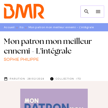
MENU
RECHERCHE
CONTENU
search
menu
PIED DE PAGE
Accueil
Ito
Mon patron mon meilleur ennemi - L'intégrale
•
•
Mon patron mon meilleur
ennemi - L'intégrale
SOPHIE PHILIPPE
date_range
info
PARUTION :
28/02/2024
COLLECTION :
ITO