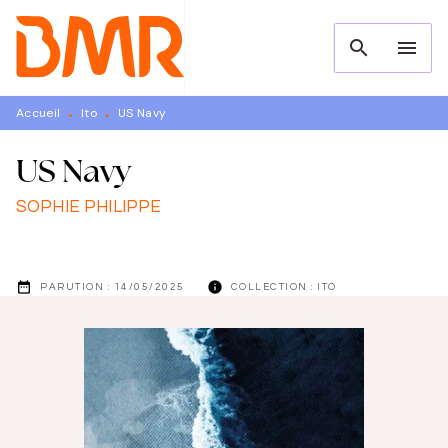
MENU
RECHERCHE
CONTENU
search
menu
PIED DE PAGE
Accueil
Ito
US Navy
•
•
US Navy
SOPHIE PHILIPPE
date_range
info
PARUTION :
14/05/2025
COLLECTION :
ITO