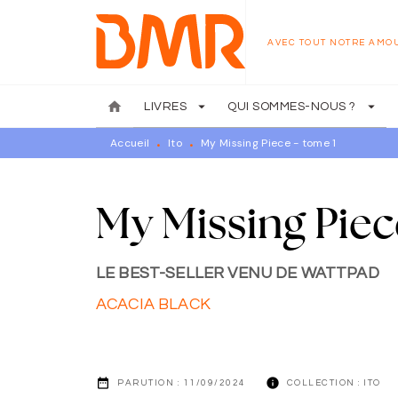
MENU
RECHERCHE
CONTENU
AVEC TOUT NOTRE AMO
home
arrow_drop_down
arrow_drop_down
LIVRES
QUI SOMMES-NOUS ?
Accueil
Ito
My Missing Piece - tome 1
•
•
My Missing Piec
LE BEST-SELLER VENU DE WATTPAD
ACACIA BLACK
date_range
info
PARUTION :
11/09/2024
COLLECTION :
ITO