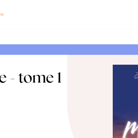
PIED DE PAGE
UR
e - tome 1