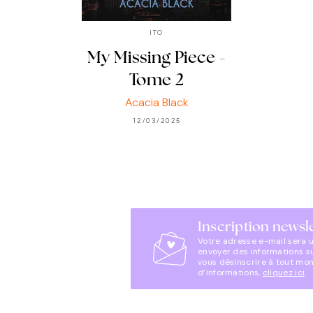
ITO
My Missing Piece -
Tome 2
Acacia Black
12/03/2025
Inscription newsl
Votre adresse e-mail sera 
envoyer des informations s
vous désinscrire à tout mo
d’informations,
cliquez ici
.