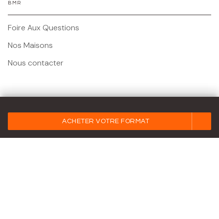
BMR
Foire Aux Questions
Nos Maisons
Nous contacter
Mentions légales
ACHETER VOTRE FORMAT
Conditions Générales d'Utilisation
Charte des Données Personnelles
Paramétrez vos préférences cookies
Charte de référencement