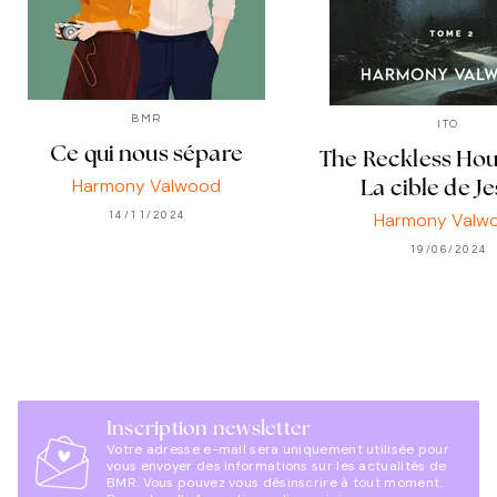
BMR
ITO
Ce qui nous sépare
The Reckless Hou
Harmony Valwood
La cible de Je
Harmony Valw
14/11/2024
19/06/2024
Inscription newsletter
Votre adresse e-mail sera uniquement utilisée pour
vous envoyer des informations sur les actualités de
BMR. Vous pouvez vous désinscrire à tout moment.