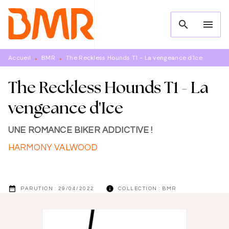
MENU
RECHERCHE
CONTENU
search
menu
PIED DE PAGE
Accueil
BMR
The Reckless Hounds T1 - La vengeance d'Ice
•
•
The Reckless Hounds T1 - La
vengeance d'Ice
UNE ROMANCE BIKER ADDICTIVE !
HARMONY VALWOOD
date_range
info
PARUTION :
29/04/2022
COLLECTION :
BMR