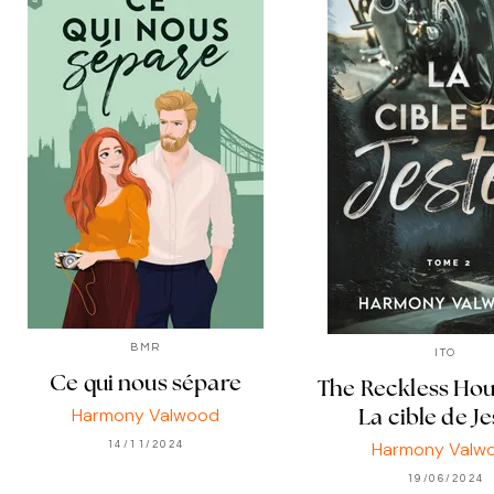
BMR
ITO
Ce qui nous sépare
The Reckless Hou
Harmony Valwood
La cible de Je
Harmony Valw
14/11/2024
19/06/2024