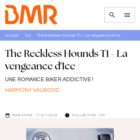
MENU
RECHERCHE
CONTENU
search
menu
PIED DE PAGE
Accueil
Ito
The Reckless Hounds T1 - La vengeance d'Ice
•
•
The Reckless Hounds T1 - La
vengeance d'Ice
UNE ROMANCE BIKER ADDICTIVE !
HARMONY VALWOOD
date_range
info
PARUTION :
17/01/2024
COLLECTION :
ITO