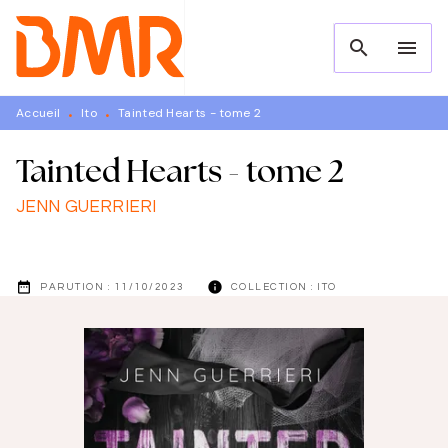
MENU
RECHERCHE
CONTENU
search
menu
PIED DE PAGE
Accueil
Ito
Tainted Hearts - tome 2
•
•
Tainted Hearts - tome 2
JENN GUERRIERI
date_range
info
PARUTION :
11/10/2023
COLLECTION :
ITO