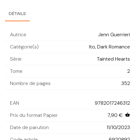
DÉTAILS
Autrice
Jenn Guerrieri
Catégorie(s)
Ito, Dark Romance
Série
Tainted Hearts
Tome
2
Nombre de pages
352
EAN
9782017246312
Prix du format Papier
7,90 €
shopping_basket
Date de parution
11/10/2023
Code article
6920892