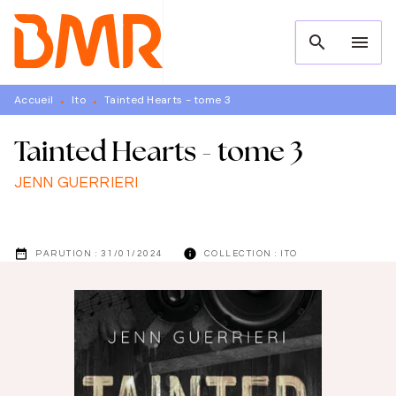
MENU
RECHERCHE
CONTENU
search
menu
PIED DE PAGE
Accueil
Ito
Tainted Hearts - tome 3
•
•
Tainted Hearts - tome 3
JENN GUERRIERI
date_range
info
PARUTION :
31/01/2024
COLLECTION :
ITO