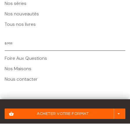
Nos séries
Nos nouveautés
Tous nos livres
BMR
Foire Aux Questions
Nos Maisons
Nous contacter
Mentions légales
shopping_basket
arrow_drop_down
ACHETER VOTRE FORMAT
Conditions Générales d'Utilisation
Charte des Données Personnelles