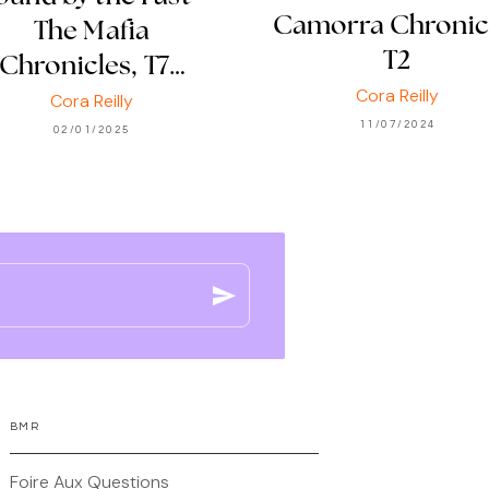
Camorra Chronic
The Mafia
T2
Chronicles, T7…
Cora Reilly
Cora Reilly
11/07/2024
02/01/2025
send
BMR
Foire Aux Questions