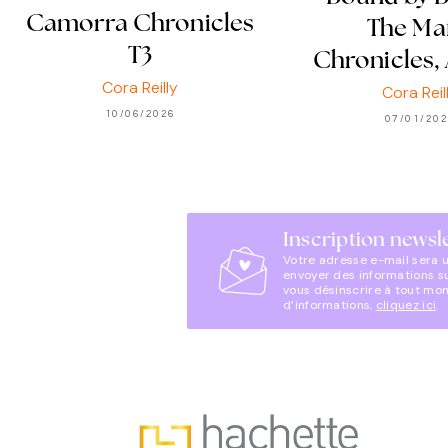
Camorra Chronicles
The Ma
T3
Chronicles,
Cora Reilly
Cora Reil
10/06/2026
07/01/20
Inscription newsl
Votre adresse e-mail sera 
envoyer des informations s
vous désinscrire à tout mo
d’informations,
cliquez ici
.