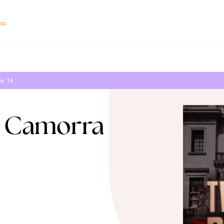
PIED DE PAGE
UR
es T4
- Camorra