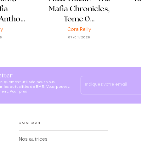
fia
Mafia Chronicles,
 Antho…
Tome 0…
ly
Cora Reilly
26
07/01/2026
etter
uniquement utilisée pour vous
Indiquez votre email
ur les actualités de BMR. Vous pouvez
ment. Pour plus
CATALOGUE
Nos autrices