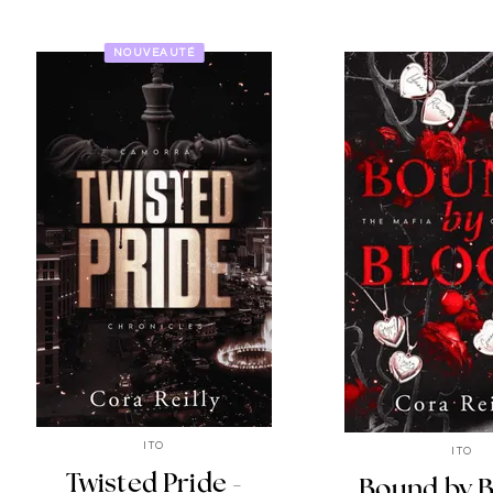
NOUVEAUTÉ
ITO
ITO
Twisted Pride -
Bound by B