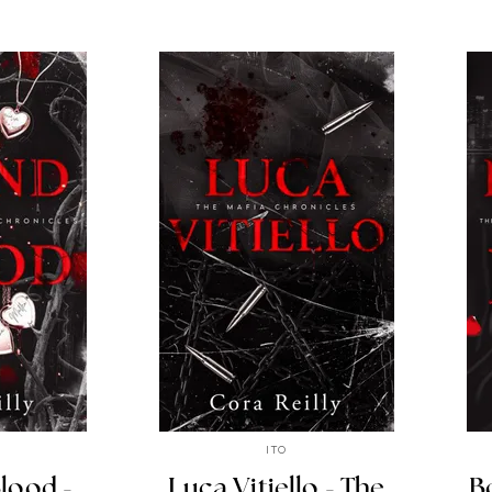
ITO
lood -
Luca Vitiello - The
B