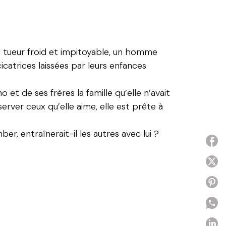
ce tueur froid et impitoyable, un homme
icatrices laissées par leurs enfances
et de ses frères la famille qu’elle n’avait
erver ceux qu’elle aime, elle est prête à
er, entraînerait-il les autres avec lui ?
P
P
P
P