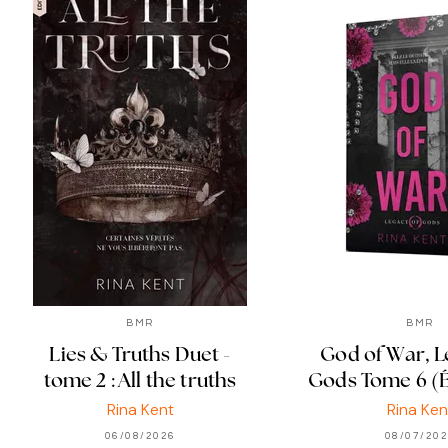
BMR
BMR
Lies & Truths Duet -
God of War, L
tome 2 : All the truths
Gods Tome 6 (É
Rina Kent
Rina Ken
06/08/2026
08/07/20