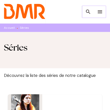
MENU
RECHERCHE
CONTENU
search
menu
PIED DE PAGE
Accueil
Séries
•
Séries
Découvrez la liste des séries de notre catalogue