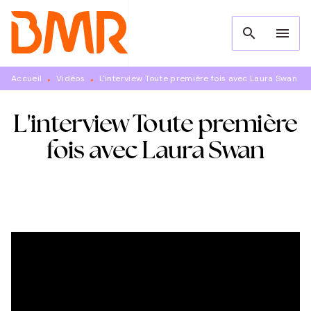
MENU
RECHERCHE
CONTENU
search
menu
PIED DE PAGE
Accueil
Vidéos
L'interview Toute première fois avec Laura Swan
•
•
L'interview Toute première
fois avec Laura Swan