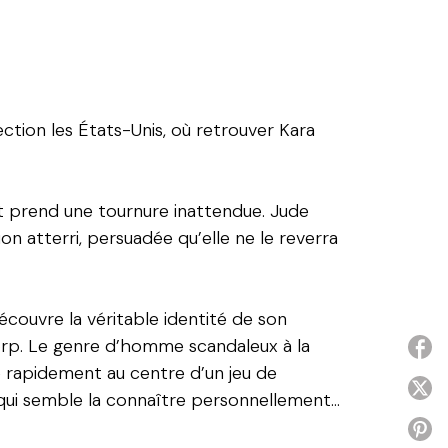
rection les États-Unis, où retrouver Kara
rt prend une tournure inattendue. Jude
on atterri, persuadée qu’elle ne le reverra
découvre la véritable identité de son
 Corp. Le genre d’homme scandaleux à la
P
ve rapidement au centre d’un jeu de
P
 qui semble la connaître personnellement…
P