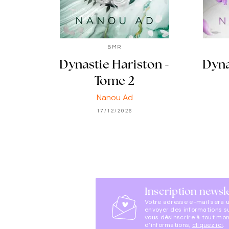
BMR
Dynastie Hariston -
Dyna
Tome 2
Nanou Ad
17/12/2026
Inscription newsl
Votre adresse e-mail sera 
envoyer des informations s
vous désinscrire à tout mo
d’informations,
cliquez ici
.