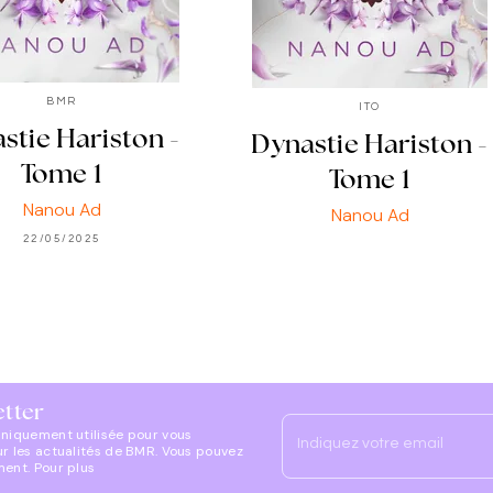
BMR
ITO
stie Hariston -
Dynastie Hariston -
Tome 1
Tome 1
Nanou Ad
Nanou Ad
22/05/2025
etter
uniquement utilisée pour vous
Indiquez votre email
ur les actualités de BMR. Vous pouvez
ment. Pour plus