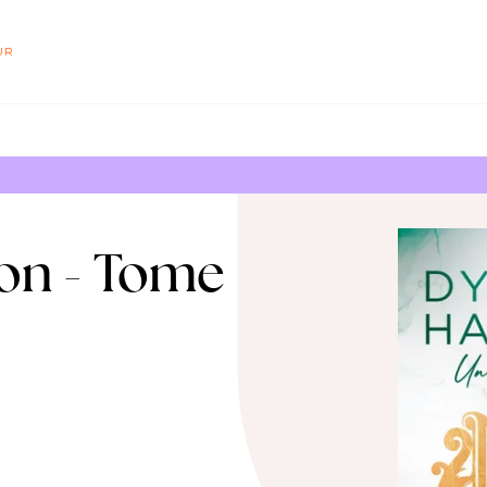
PIED DE PAGE
UR
ton - Tome