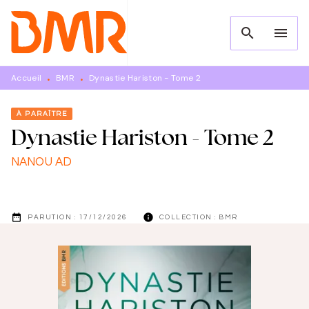
MENU
RECHERCHE
CONTENU
search
menu
PIED DE PAGE
Accueil
BMR
Dynastie Hariston - Tome 2
•
•
À PARAÎTRE
Dynastie Hariston - Tome 2
NANOU AD
date_range
info
PARUTION :
17/12/2026
COLLECTION :
BMR