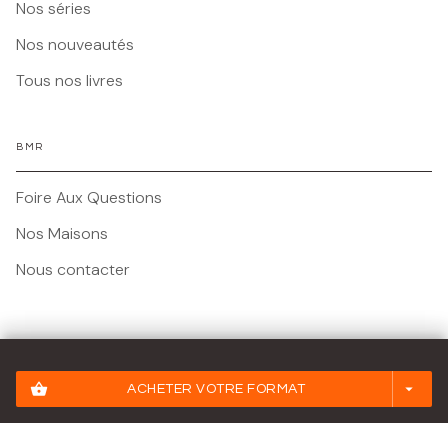
Nos séries
Nos nouveautés
Tous nos livres
BMR
Foire Aux Questions
Nos Maisons
Nous contacter
Mentions légales
shopping_basket
arrow_drop_down
ACHETER VOTRE FORMAT
Conditions Générales d'Utilisation
Charte des Données Personnelles