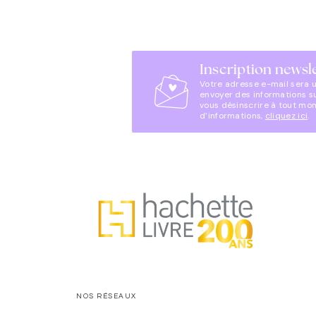
Inscription newsl
Votre adresse e-mail sera 
envoyer des informations s
vous désinscrire à tout mo
d’informations,
cliquez ici
.
NOS RÉSEAUX