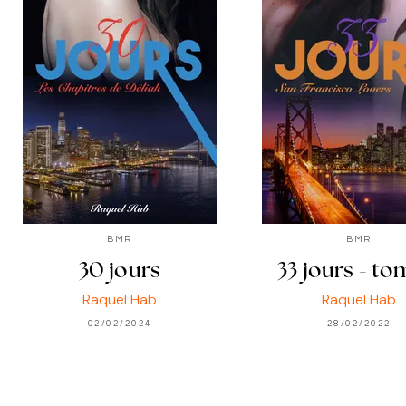
BMR
BMR
30 jours
33 jours - to
Raquel Hab
Raquel Hab
02/02/2024
28/02/2022