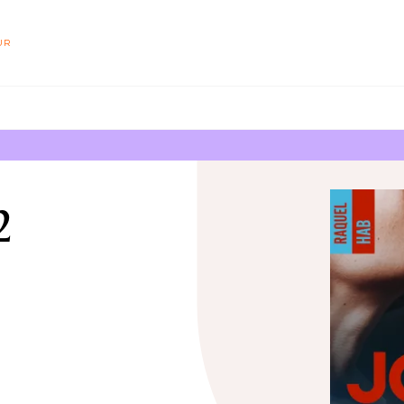
PIED DE PAGE
UR
2