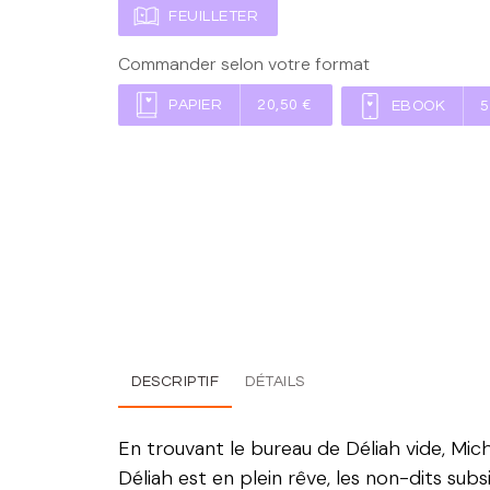
FEUILLETER
Commander selon votre format
PAPIER
20,50 €
EBOOK
5
DESCRIPTIF
DÉTAILS
En trouvant le bureau de Déliah vide, Mich
Déliah est en plein rêve, les non-dits subs