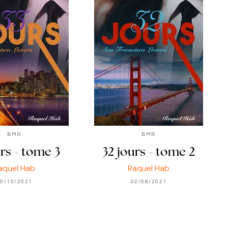
BMR
BMR
urs - tome 3
32 jours - tome 2
aquel Hab
Raquel Hab
0/10/2021
02/08/2021