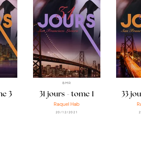
BMR
me 3
31 jours - tome 1
33 jo
Raquel Hab
R
20/12/2021
2