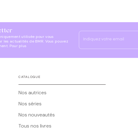
etter
uniquement utilisée pour vous
Indiquez votre email
ur les actualités de BMR. Vous pouvez
ment. Pour plus
CATALOGUE
Nos autrices
Nos séries
Nos nouveautés
Tous nos livres