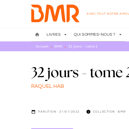
MENU
RECHERCHE
CONTENU
AVEC TOUT NOTRE AMO
home
arrow_drop_down
arrow_drop_down
LIVRES
QUI SOMMES-NOUS ?
Accueil
BMR
32 jours - tome 2
•
•
32 jours - tome 
RAQUEL HAB
date_range
info
PARUTION :
21/01/2022
COLLECTION :
BMR