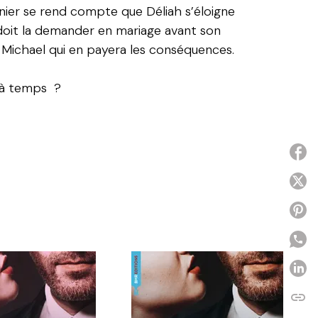
rnier se rend compte que Déliah s’éloigne
 doit la demander en mariage avant son
est Michael qui en payera les conséquences.
 à temps ?
P
P
P
P
link
C